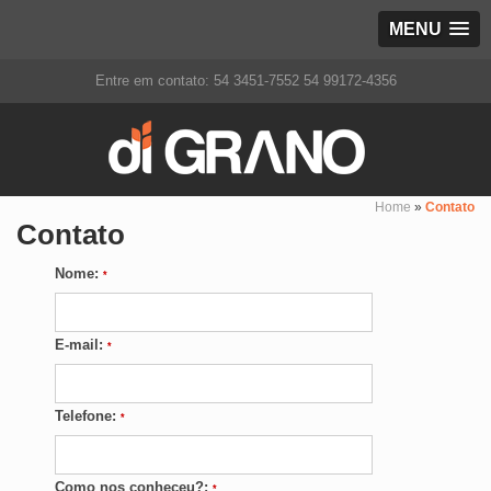
MENU
Entre em contato:
54 3451-7552
54 99172-4356
Home
»
Contato
Contato
Nome:
*
E-mail:
*
Telefone:
*
Como nos conheceu?:
*